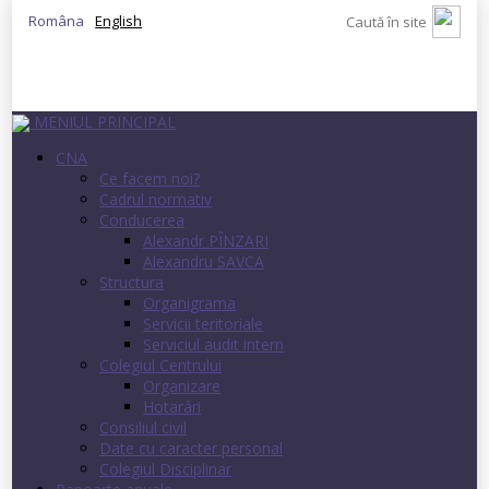
Româna
English
MENIUL PRINCIPAL
CNA
Ce facem noi?
Cadrul normativ
Conducerea
Alexandr PÎNZARI
Alexandru SAVCA
Structura
Organigrama
Servicii teritoriale
Serviciul audit intern
Colegiul Centrului
Organizare
Hotarâri
Consiliul civil
Date cu caracter personal
Colegiul Disciplinar