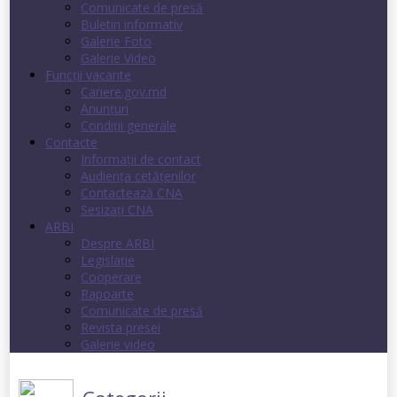
Comunicate de presă
Buletin informativ
Galerie Foto
Galerie Video
Funcții vacante
Cariere.gov.md
Anunţuri
Condiţii generale
Contacte
Informații de contact
Audienţa cetăţenilor
Contactează CNA
Sesizați CNA
ARBI
Despre ARBI
Legislație
Cooperare
Rapoarte
Comunicate de presă
Revista presei
Galerie video