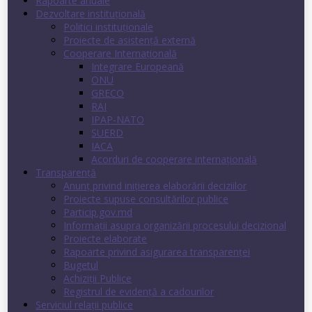
Rapoarte anuale
Dezvoltare instituţională
Politici instituţionale
Proiecte de asistenţă externă
Cooperare Internaţională
Integrare Europeană
ONU
GRECO
RAI
IPAP-NATO
SUERD
IACA
Acorduri de cooperare internaţională
Transparenţă
Anunț privind inițierea elaborării deciziilor
Proiecte supuse consultărilor publice
Particip.gov.md
Informații asupra organizării procesului decizional
Proiecte elaborate
Rapoarte privind asigurarea transparenţei
Bugetul
Achiziții Publice
Registrul de evidenţă a cadourilor
Serviciul relații publice