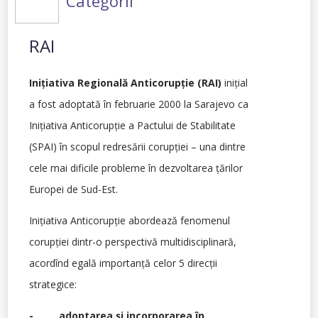
Categorii
RAI
Iniţiativa Regională Anticorupţie (RAI)
iniţial
a fost adoptată în februarie 2000 la Sarajevo ca
Iniţiativa Anticorupţie a Pactului de Stabilitate
(SPAI) în scopul redresării corupţiei – una dintre
cele mai dificile probleme în dezvoltarea ţărilor
Europei de Sud-Est.
Iniţiativa Anticorupţie abordează fenomenul
corupţiei dintr-o perspectivă multidisciplinară,
acordînd egală importanţă celor 5 direcţii
strategice:
- adoptarea şi incorporarea în