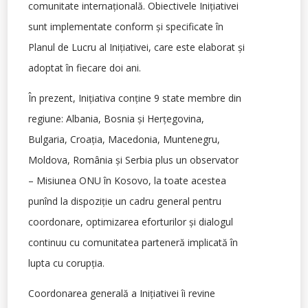
comunitate internaţională. Obiectivele Iniţiativei
sunt implementate conform şi specificate în
Planul de Lucru al Iniţiativei, care este elaborat şi
adoptat în fiecare doi ani.
În prezent, Iniţiativa conţine 9 state membre din
regiune: Albania, Bosnia şi Herţegovina,
Bulgaria, Croaţia, Macedonia, Muntenegru,
Moldova, România şi Serbia plus un observator
– Misiunea ONU în Kosovo, la toate acestea
punînd la dispoziţie un cadru general pentru
coordonare, optimizarea eforturilor şi dialogul
continuu cu comunitatea parteneră implicată în
lupta cu corupţia.
Coordonarea generală a Iniţiativei îi revine