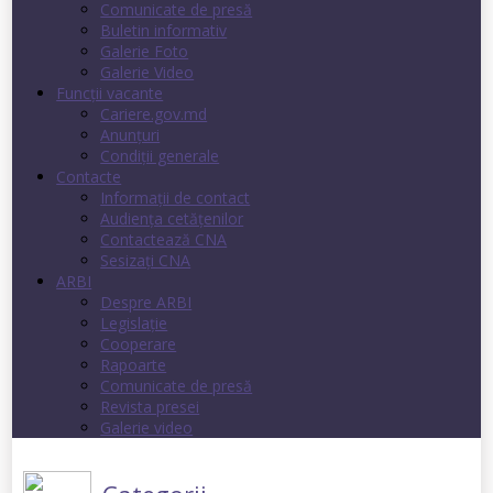
Comunicate de presă
Buletin informativ
Galerie Foto
Galerie Video
Funcții vacante
Cariere.gov.md
Anunţuri
Condiţii generale
Contacte
Informații de contact
Audienţa cetăţenilor
Contactează CNA
Sesizați CNA
ARBI
Despre ARBI
Legislație
Cooperare
Rapoarte
Comunicate de presă
Revista presei
Galerie video