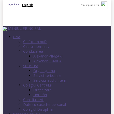
Româna
English
MENIUL PRINCIPAL
CNA
Ce facem noi?
Cadrul normativ
Conducerea
Alexandr PÎNZARI
Alexandru SAVCA
Structura
Organigrama
Servicii teritoriale
Serviciul audit intern
Colegiul Centrului
Organizare
Hotarâri
Consiliul civil
Date cu caracter personal
Colegiul Disciplinar