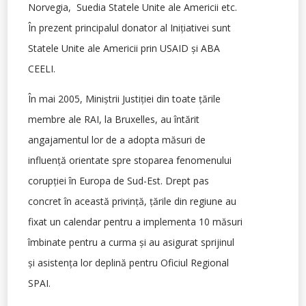
Norvegia, Suedia Statele Unite ale Americii etc.
În prezent principalul donator al Iniţiativei sunt
Statele Unite ale Americii prin USAID şi ABA
CEELI.
În mai 2005, Miniştrii Justiţiei din toate ţările
membre ale RAI, la Bruxelles, au întărit
angajamentul lor de a adopta măsuri de
influenţă orientate spre stoparea fenomenului
corupţiei în Europa de Sud-Est. Drept pas
concret în această privinţă, ţările din regiune au
fixat un calendar pentru a implementa 10 măsuri
îmbinate pentru a curma şi au asigurat sprijinul
şi asistenţa lor deplină pentru Oficiul Regional
SPAI.