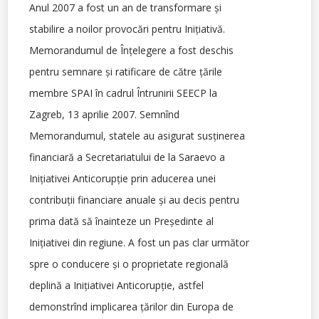
Anul 2007 a fost un an de transformare şi
stabilire a noilor provocări pentru Iniţiativă.
Memorandumul de Înţelegere a fost deschis
pentru semnare şi ratificare de către ţările
membre SPAI în cadrul Întrunirii SEECP la
Zagreb, 13 aprilie 2007. Semnînd
Memorandumul, statele au asigurat susţinerea
financiară a Secretariatului de la Saraevo a
Iniţiativei Anticorupţie prin aducerea unei
contribuţii financiare anuale şi au decis pentru
prima dată să înainteze un Preşedinte al
Iniţiativei din regiune. A fost un pas clar următor
spre o conducere şi o proprietate regională
deplină a Iniţiativei Anticorupţie, astfel
demonstrînd implicarea ţărilor din Europa de