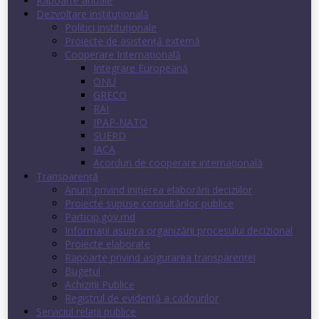
Rapoarte anuale
Dezvoltare instituţională
Politici instituţionale
Proiecte de asistenţă externă
Cooperare Internaţională
Integrare Europeană
ONU
GRECO
RAI
IPAP-NATO
SUERD
IACA
Acorduri de cooperare internaţională
Transparenţă
Anunț privind inițierea elaborării deciziilor
Proiecte supuse consultărilor publice
Particip.gov.md
Informații asupra organizării procesului decizional
Proiecte elaborate
Rapoarte privind asigurarea transparenţei
Bugetul
Achiziții Publice
Registrul de evidenţă a cadourilor
Serviciul relații publice