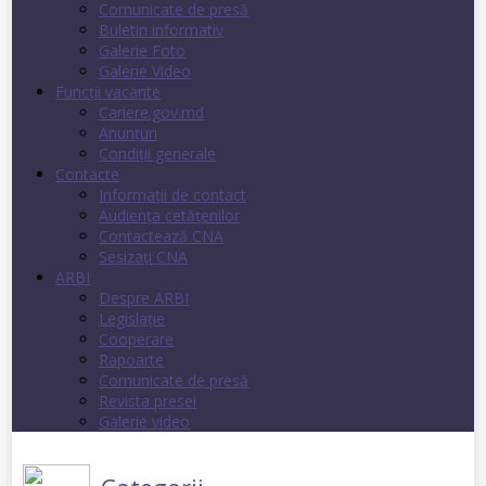
Comunicate de presă
Buletin informativ
Galerie Foto
Galerie Video
Funcții vacante
Cariere.gov.md
Anunţuri
Condiţii generale
Contacte
Informații de contact
Audienţa cetăţenilor
Contactează CNA
Sesizați CNA
ARBI
Despre ARBI
Legislație
Cooperare
Rapoarte
Comunicate de presă
Revista presei
Galerie video