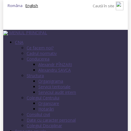
Româna
English
MENIUL PRINCIPAL
CNA
Ce facem noi?
Cadrul normativ
Conducerea
Alexandr PÎNZARI
Alexandru SAVCA
Structura
Organigrama
Servicii teritoriale
Serviciul audit intern
Colegiul Centrului
Organizare
Hotarâri
Consiliul civil
Date cu caracter personal
Colegiul Disciplinar