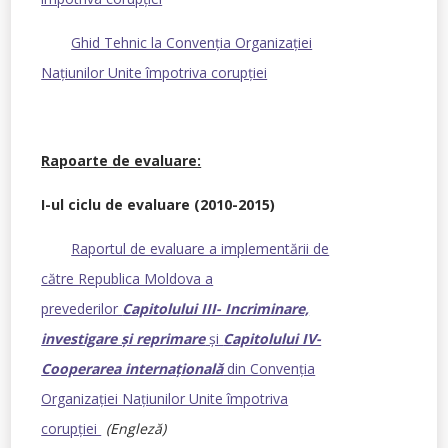
Ghid Tehnic la Convenţia Organizaţiei
Naţiunilor Unite împotriva corupţiei
Rapoarte de evaluare:
I-ul ciclu de evaluare (2010-2015)
Raportul de evaluare a implementării de
către Republica Moldova a
prevederilor
Capitolului III- Incriminare,
investigare şi reprimare
şi
Capitolului IV-
Cooperarea internaţională
din Convenția
Organizației Națiunilor Unite împotriva
corupției
(Engleză)