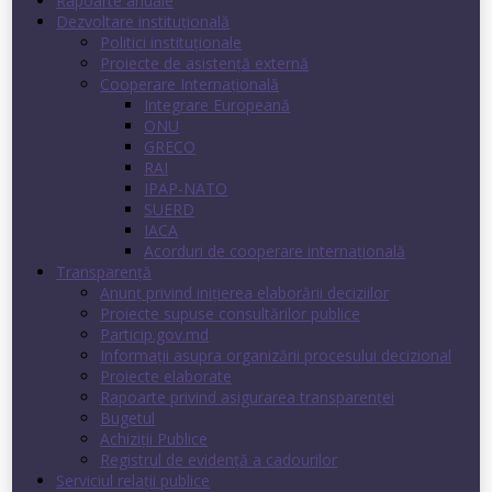
Rapoarte anuale
Dezvoltare instituţională
Politici instituţionale
Proiecte de asistenţă externă
Cooperare Internaţională
Integrare Europeană
ONU
GRECO
RAI
IPAP-NATO
SUERD
IACA
Acorduri de cooperare internaţională
Transparenţă
Anunț privind inițierea elaborării deciziilor
Proiecte supuse consultărilor publice
Particip.gov.md
Informații asupra organizării procesului decizional
Proiecte elaborate
Rapoarte privind asigurarea transparenţei
Bugetul
Achiziții Publice
Registrul de evidenţă a cadourilor
Serviciul relații publice