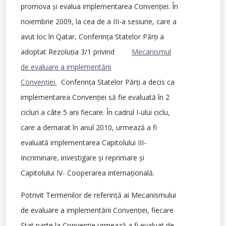
promova şi evalua implementarea Convenţiei. În
noiembrie 2009, la cea de a III-a sesiune, care a
avut loc în Qatar, Conferinţa Statelor Părţi a
adoptat Rezoluţia 3/1 privind
Mecanismul
de evaluare a implementării
Convenţiei
.
Conferinţa Statelor Părţi a decis ca
implementarea Convenţiei să fie evaluată în 2
cicluri a câte 5 ani fiecare. În cadrul I-ului ciclu,
care a demarat în anul 2010, urmează a fi
evaluată implementarea Capitolului III-
Incriminare, investigare şi reprimare şi
Capitolului IV- Cooperarea internaţională.
Potrivit Termenilor de referinţă ai Mecanismului
de evaluare a implementării Convenţiei, fiecare
Stat parte la Convenţie urmează a fi evaluat de