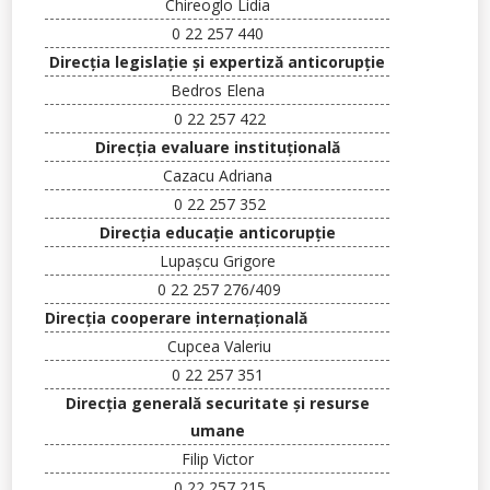
Chireoglo
Lidia
0 22 257 440
Direc
ţia legislaţie şi expertiză anticorupţie
Bedros
Elena
0 22 257 422
Direcţia evaluare instituțională
Cazacu Adriana
0 22 257 352
Direcţia educație anticorupție
Lupașcu Grigore
0 22 257 276/409
Direcţia cooperare internaţională
Cupcea Valeriu
0 22 257 351
Direcţia generală securitate şi resurse
umane
Filip
Victor
0 22 257 215