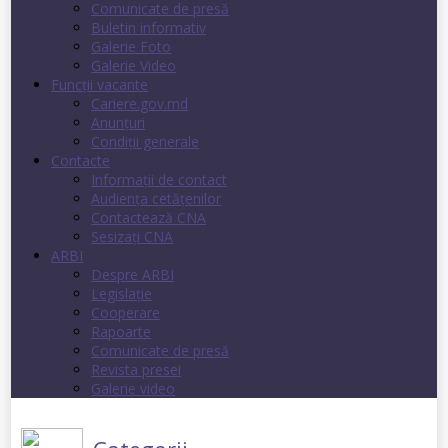
Comunicate de presă
Buletin informativ
Galerie Foto
Galerie Video
Funcții vacante
Cariere.gov.md
Anunţuri
Condiţii generale
Contacte
Informații de contact
Audienţa cetăţenilor
Contactează CNA
Sesizați CNA
ARBI
Despre ARBI
Legislație
Cooperare
Rapoarte
Comunicate de presă
Revista presei
Galerie video