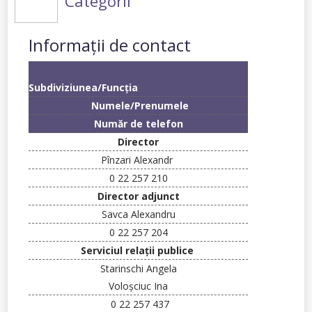
Categorii
Informații de contact
Subdiviziunea/Func
ţia
Numele/Prenumele
Număr de telefon
Director
Pînzari
Alexandr
0 22 257 210
Director adjunct
Savca Alexandru
0 22 257 204
Serviciul relaţii publice
Starinschi
Angela
Voloşciuc
Ina
0 22 257 437