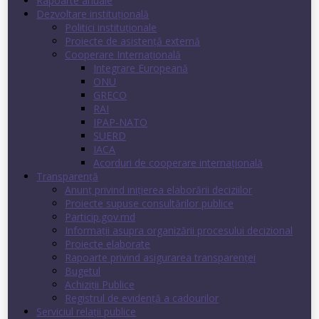
Rapoarte anuale
Dezvoltare instituţională
Politici instituţionale
Proiecte de asistenţă externă
Cooperare Internaţională
Integrare Europeană
ONU
GRECO
RAI
IPAP-NATO
SUERD
IACA
Acorduri de cooperare internaţională
Transparenţă
Anunț privind inițierea elaborării deciziilor
Proiecte supuse consultărilor publice
Particip.gov.md
Informații asupra organizării procesului decizional
Proiecte elaborate
Rapoarte privind asigurarea transparenţei
Bugetul
Achiziții Publice
Registrul de evidenţă a cadourilor
Serviciul relații publice