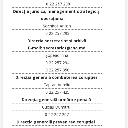
0 22 257 238
Direcţia juridică, management strategic şi
operaţional
Sochircă
Anton
0 22 257 293
Direcția secretariat și arhivă
E-mail: secretariat@cna.md
Şopeac
Irina
0 22 257 294
0 22 257 350
Direcţia generală combaterea corupţiei
Captari
Aureliu
0 22 257 425
Direcţia generală urmărire penal
ă
Cuciaș Dumitru
0 22 257 207
Direcţia generală prevenirea corupţiei