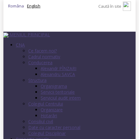
Româna
English
MENIUL PRINCIPAL
CNA
Ce facem noi?
Cadrul normativ
Conducerea
Alexandr PÎNZARI
Alexandru SAVCA
Structura
Organigrama
Servicii teritoriale
Serviciul audit intern
Colegiul Centrului
Organizare
Hotarâri
Consiliul civil
Date cu caracter personal
Colegiul Disciplinar