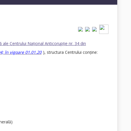
tă ale Centrului Naţional Anticorupţie nr. 34 din
04;
în vigoare 01.01.20
), structura Centrului conţine:
enerală
)