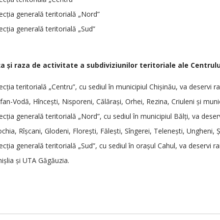
ecţia generală teritorială „Nord”
ecţia generală teritorială „Sud”
a şi raza de activitate a subdiviziunilor teritoriale ale Centrul
ecţia teritorială „Centru”, cu sediul în municipiul Chişinău, va deservi 
fan-Vodă, Hînceşti, Nisporeni, Călăraşi, Orhei, Rezina, Criuleni şi munic
ecţia generală teritorială „Nord”, cu sediul în municipiul Bălţi, va des
chia, Rîşcani, Glodeni, Floreşti, Făleşti, Sîngerei, Teleneşti, Ungheni, Ş
ecţia generală teritorială „Sud”, cu sediul în oraşul Cahul, va deservi
işlia şi UTA Găgăuzia.