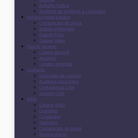
Achiziții Publice
Registrul de evidenţă a cadourilor
Serviciul relații publice
Comunicate de presă
Buletin informativ
Galerie Foto
Galerie Video
Funcții vacante
Cariere.gov.md
Anunţuri
Condiţii generale
Contacte
Informații de contact
Audienţa cetăţenilor
Contactează CNA
Sesizați CNA
ARBI
Despre ARBI
Legislație
Cooperare
Rapoarte
Comunicate de presă
Revista presei