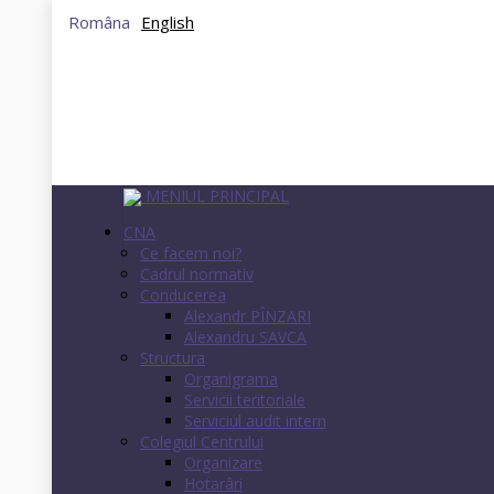
Româna
English
MENIUL PRINCIPAL
CNA
Ce facem noi?
Cadrul normativ
Conducerea
Alexandr PÎNZARI
Alexandru SAVCA
Structura
Organigrama
Servicii teritoriale
Serviciul audit intern
Colegiul Centrului
Organizare
Hotarâri