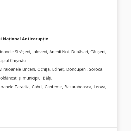
ui Naţional Anticorupţie
raioanele Străşeni, Ialoveni, Anenii Noi, Dubăsari, Căuşeni,
ipiul Chişinău.
ervi raioanele Briceni, Ocniţa, Edineţ, Donduşeni, Soroca,
oldăneşti şi municipiul Bălţi.
 raioanele Taraclia, Cahul, Cantemir, Basarabeasca, Leova,