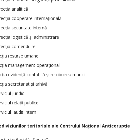
ecţia analitică
ecţia cooperare internaţională
ecţia securitate internă
ecţia logistică şi administrare
recţia comenduire
cţia resurse umane
cţia management operaţional
ţia evidenţă contabilă şi retribuirea muncii
ţia secretariat şi arhivă
viciul juridic
viciul relaţii publice
viciul audit intern
bdiviziunilor teritoriale ale Centrului Naţional Anticorupţie
ecţia teritorială „Centru”