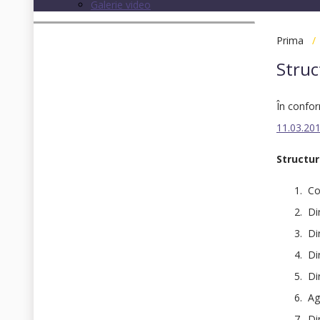
Galerie video
Prima
Struc
În confo
11.03.20
Structur
Con
Dir
Dir
Dir
Dir
Age
Dir