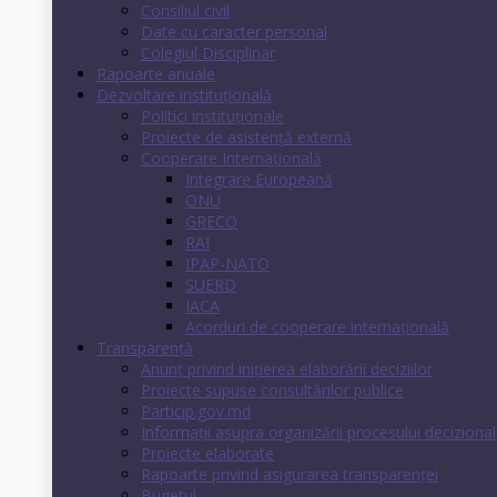
Consiliul civil
Date cu caracter personal
Colegiul Disciplinar
Rapoarte anuale
Dezvoltare instituţională
Politici instituţionale
Proiecte de asistenţă externă
Cooperare Internaţională
Integrare Europeană
ONU
GRECO
RAI
IPAP-NATO
SUERD
IACA
Acorduri de cooperare internaţională
Transparenţă
Anunț privind inițierea elaborării deciziilor
Proiecte supuse consultărilor publice
Particip.gov.md
Informații asupra organizării procesului decizional
Proiecte elaborate
Rapoarte privind asigurarea transparenţei
Bugetul