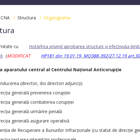
/
CNA
/
Structura
/ Organigrama
tura
rmitate cu
Hotărîrea privind aprobarea structurii şi efectivului-limi
16
(
MODIFICAT
HP181 din 19.01.19, MO388-392/27.12.19 art.3
a aparatului central al Centrului Naţional Anticorupţie
ducerea (director, doi directori adjuncţi)
ecţia generală prevenirea corupţiei
ecţia generală combaterea corupţiei
ecţia generală urmărire penală
ecţia generală asigurare operativă
nţia de Recuperare a Bunurilor Infracţionale (
cu statut de direcție g
ecţia testarea integrităţii profesionale