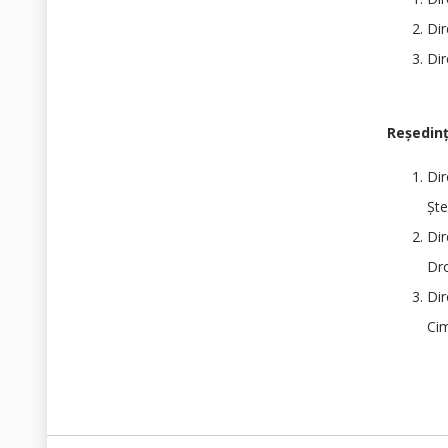
Dir
Dir
Reşedinţ
Dir
Şte
Dir
Dro
Dir
Cim