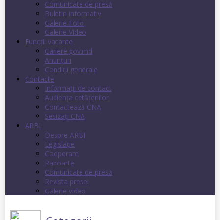
Comunicate de presă
Buletin informativ
Galerie Foto
Galerie Video
Funcții vacante
Cariere.gov.md
Anunţuri
Condiţii generale
Contacte
Informații de contact
Audienţa cetăţenilor
Contactează CNA
Sesizați CNA
ARBI
Despre ARBI
Legislație
Cooperare
Rapoarte
Comunicate de presă
Revista presei
Galerie video