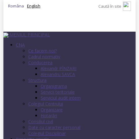
Româna
English
MENIUL PRINCIPAL
CNA
Ce facem noi?
Cadrul normativ
Conducerea
Alexandr PÎNZARI
Alexandru SAVCA
Structura
Organigrama
Servicii teritoriale
Serviciul audit intern
Colegiul Centrului
Organizare
Hotarâri
Consiliul civil
Date cu caracter personal
Colegiul Disciplinar