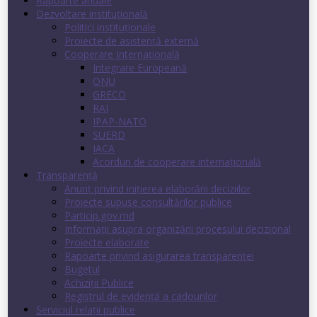
Rapoarte anuale
Dezvoltare instituţională
Politici instituţionale
Proiecte de asistenţă externă
Cooperare Internaţională
Integrare Europeană
ONU
GRECO
RAI
IPAP-NATO
SUERD
IACA
Acorduri de cooperare internaţională
Transparenţă
Anunț privind inițierea elaborării deciziilor
Proiecte supuse consultărilor publice
Particip.gov.md
Informații asupra organizării procesului decizional
Proiecte elaborate
Rapoarte privind asigurarea transparenţei
Bugetul
Achiziții Publice
Registrul de evidenţă a cadourilor
Serviciul relații publice