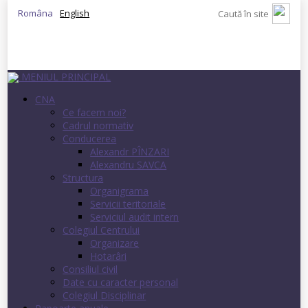
Româna
English
MENIUL PRINCIPAL
CNA
Ce facem noi?
Cadrul normativ
Conducerea
Alexandr PÎNZARI
Alexandru SAVCA
Structura
Organigrama
Servicii teritoriale
Serviciul audit intern
Colegiul Centrului
Organizare
Hotarâri
Consiliul civil
Date cu caracter personal
Colegiul Disciplinar