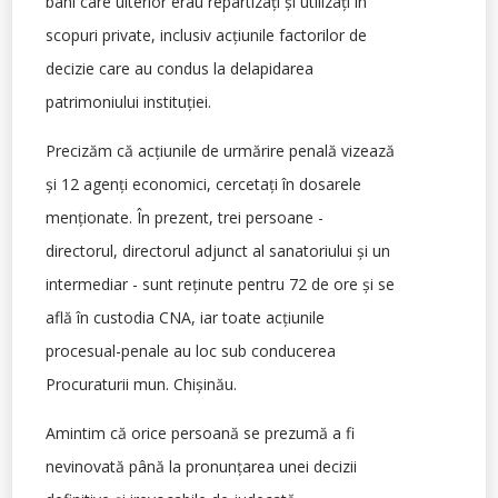
bani care ulterior erau repartizați și utilizați în
scopuri private, inclusiv acțiunile factorilor de
decizie care au condus la delapidarea
patrimoniului instituției.
Precizăm că acțiunile de urmărire penală vizează
și 12 agenți economici, cercetați în dosarele
menționate. În prezent, trei persoane -
directorul, directorul adjunct al sanatoriului și un
intermediar - sunt reținute pentru 72 de ore și se
află în custodia CNA, iar toate acțiunile
procesual-penale au loc sub conducerea
Procuraturii mun. Chișinău.
Amintim că orice persoană se prezumă a fi
nevinovată până la pronunțarea unei decizii