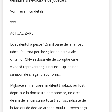
definitive și irevocabile de judecată.
Vom reveni cu detalii.
***
ACTUALIZARE
Echivalentul a peste 1,5 milioane de lei a fost
ridicat în urma perchezițiilor de astăzi ale
ofițerilor CNA în dosarele de corupție care
vizează reprezentanții unei instituții balneo-
sanatoriale și agenți economici.
Mijloacele financiare, în diferită valută, au fost
depistate la domiciliile persoanelor, iar circa 900
de mii de lei din suma totală au fost ridicate de
la factorii de decizie ai sanatoriului. Proveniența