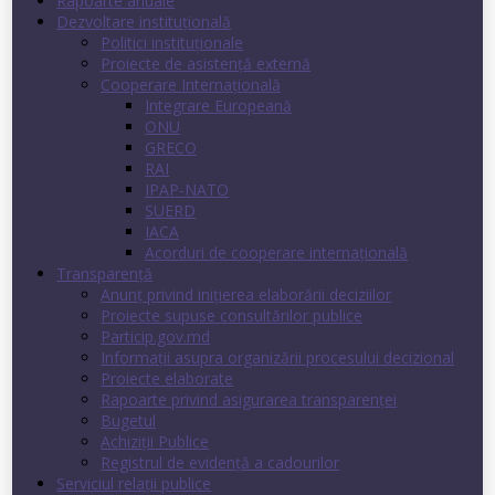
Rapoarte anuale
Dezvoltare instituţională
Politici instituţionale
Proiecte de asistenţă externă
Cooperare Internaţională
Integrare Europeană
ONU
GRECO
RAI
IPAP-NATO
SUERD
IACA
Acorduri de cooperare internaţională
Transparenţă
Anunț privind inițierea elaborării deciziilor
Proiecte supuse consultărilor publice
Particip.gov.md
Informații asupra organizării procesului decizional
Proiecte elaborate
Rapoarte privind asigurarea transparenţei
Bugetul
Achiziții Publice
Registrul de evidenţă a cadourilor
Serviciul relații publice