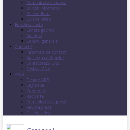
Comunicate de presă
Buletin informativ
Galerie Foto
Galerie Video
Funcții vacante
Cariere.gov.md
Anunţuri
Condiţii generale
Contacte
Informații de contact
Audienţa cetăţenilor
Contactează CNA
Sesizați CNA
ARBI
Despre ARBI
Legislație
Cooperare
Rapoarte
Comunicate de presă
Revista presei
Galerie video