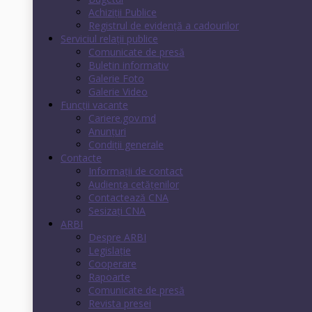
Achiziții Publice
Registrul de evidenţă a cadourilor
Serviciul relații publice
Comunicate de presă
Buletin informativ
Galerie Foto
Galerie Video
Funcții vacante
Cariere.gov.md
Anunţuri
Condiţii generale
Contacte
Informații de contact
Audienţa cetăţenilor
Contactează CNA
Sesizați CNA
ARBI
Despre ARBI
Legislație
Cooperare
Rapoarte
Comunicate de presă
Revista presei