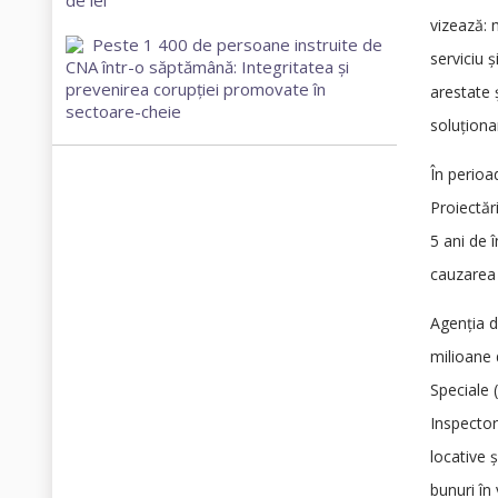
de lei
vizează: 
Peste 1 400 de persoane instruite de
serviciu 
CNA într-o săptămână: Integritatea și
prevenirea corupției promovate în
arestate 
sectoare-cheie
soluționa
În perioa
Proiectăr
5 ani de 
cauzarea 
Agenția d
milioane 
Speciale 
Inspector
locative 
bunuri în