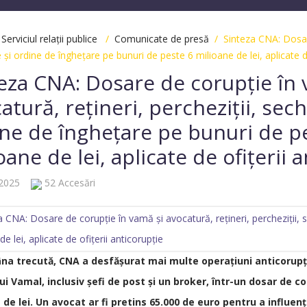
/
Serviciul relații publice
/
Comunicate de presă
/ Sinteza CNA: Dosare 
 și ordine de înghețare pe bunuri de peste 6 milioane de lei, aplicate de
eza CNA: Dosare de corupție în 
atură, rețineri, percheziții, sech
ne de înghețare pe bunuri de p
oane de lei, aplicate de ofițerii 
.2025
52 Accesări
a trecută, CNA a desfășurat mai multe operațiuni anticorupție
lui Vamal, inclusiv șefi de post și un broker, într-un dosar de 
 de lei. Un avocat ar fi pretins 65.000 de euro pentru a influen