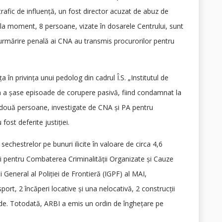
trafic de influență, un fost director acuzat de abuz de
 la moment, 8 persoane, vizate în dosarele Centrului, sunt
 de urmărire penală ai CNA au transmis procurorilor pentru
 în privința unui pedolog din cadrul Î.S. „Institutul de
rea a șase episoade de corupere pasivă, fiind condamnat la
e două persoane, investigate de CNA și PA pentru
ost deferite justiției.
chestrelor pe bunuri ilicite în valoare de circa 4,6
rii pentru Combaterea Criminalității Organizate și Cauze
 General al Poliției de Frontieră (IGPF) al MAI,
ort, 2 încăperi locative și una nelocativă, 2 construcții
nede. Totodată, ARBI a emis un ordin de înghețare pe