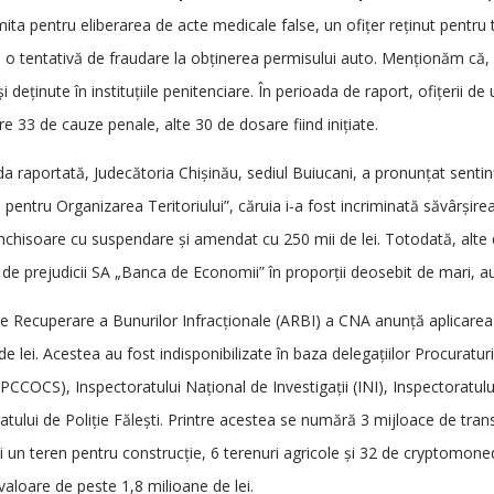
mita pentru eliberarea de acte medicale false, un ofițer reținut pentru 
și o tentativă de fraudare la obținerea permisului auto. Menționăm că,
și deținute în instituțiile penitenciare. În perioada de raport, ofițerii
re 33 de cauze penale, alte 30 de dosare fiind inițiate.
da raportată, Judecătoria Chișinău, sediul Buiucani, a pronunțat sentința
i pentru Organizarea Teritoriului”, căruia i-a fost incriminată săvârși
închisoare cu suspendare și amendat cu 250 mii de lei. Totodată, alt
de prejudicii SA „Banca de Economii” în proporții deosebit de mari, au f
e Recuperare a Bunurilor Infracționale (ARBI) a CNA anunță aplicarea se
de lei. Acestea au fost indisponibilizate în baza delegațiilor Procuratu
(PCCOCS), Inspectoratului Național de Investigații (INI), Inspectoratului
atului de Poliție Fălești. Printre acestea se numără 3 mijloace de transp
și un teren pentru construcție, 6 terenuri agricole și 32 de cryptomo
 valoare de peste 1,8 milioane de lei.