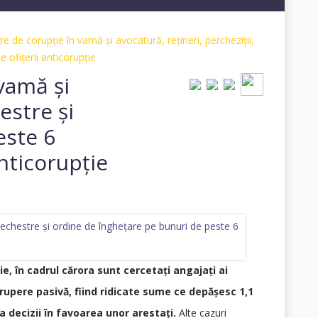
de corupție în vamă și avocatură, rețineri, percheziții,
 ofițerii anticorupție
vamă și
estre și
este 6
anticorupție
, în cadrul cărora sunt cercetați angajați ai
corupere pasivă, fiind ridicate sume ce depășesc 1,1
ța decizii în favoarea unor arestați.
Alte cazuri