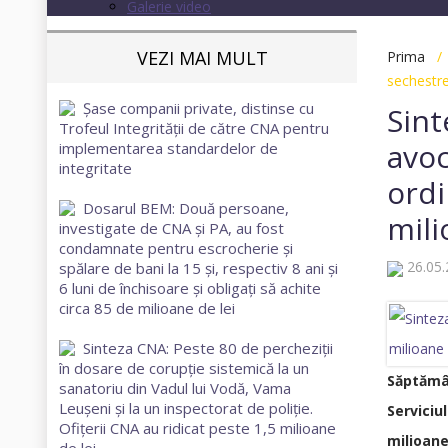
Galerie video
VEZI MAI MULT
Prima
sechestre
Șase companii private, distinse cu
Sint
Trofeul Integrității de către CNA pentru
avoc
implementarea standardelor de
integritate
ordi
Dosarul BEM: Două persoane,
mili
investigate de CNA și PA, au fost
condamnate pentru escrocherie și
26.05
spălare de bani la 15 și, respectiv 8 ani și
6 luni de închisoare și obligați să achite
circa 85 de milioane de lei
Sinteza CNA: Peste 80 de percheziții
în dosare de corupție sistemică la un
Săptămân
sanatoriu din Vadul lui Vodă, Vama
Leușeni și la un inspectorat de poliție.
Serviciu
Ofițerii CNA au ridicat peste 1,5 milioane
milioane