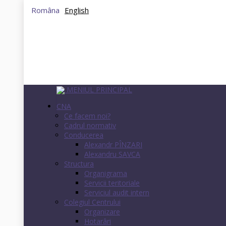
Româna
English
MENIUL PRINCIPAL
CNA
Ce facem noi?
Cadrul normativ
Conducerea
Alexandr PÎNZARI
Alexandru SAVCA
Structura
Organigrama
Servicii teritoriale
Serviciul audit intern
Colegiul Centrului
Organizare
Hotarâri