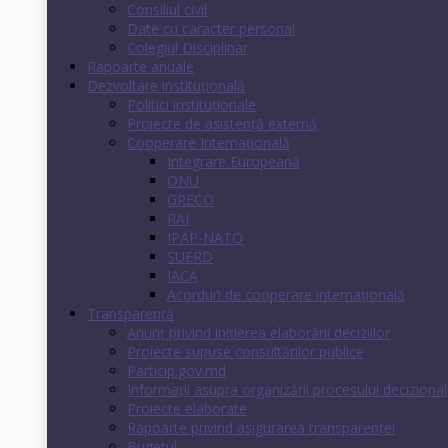
Consiliul civil
Date cu caracter personal
Colegiul Disciplinar
Rapoarte anuale
Dezvoltare instituţională
Politici instituţionale
Proiecte de asistenţă externă
Cooperare Internaţională
Integrare Europeană
ONU
GRECO
RAI
IPAP-NATO
SUERD
IACA
Acorduri de cooperare internaţională
Transparenţă
Anunț privind inițierea elaborării deciziilor
Proiecte supuse consultărilor publice
Particip.gov.md
Informații asupra organizării procesului decizional
Proiecte elaborate
Rapoarte privind asigurarea transparenţei
Bugetul