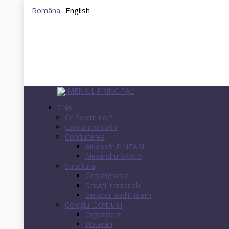
Româna
English
MENIUL PRINCIPAL
CNA
Ce facem noi?
Cadrul normativ
Conducerea
Alexandr PÎNZARI
Alexandru SAVCA
Structura
Organigrama
Servicii teritoriale
Serviciul audit intern
Colegiul Centrului
Organizare
Hotarâri