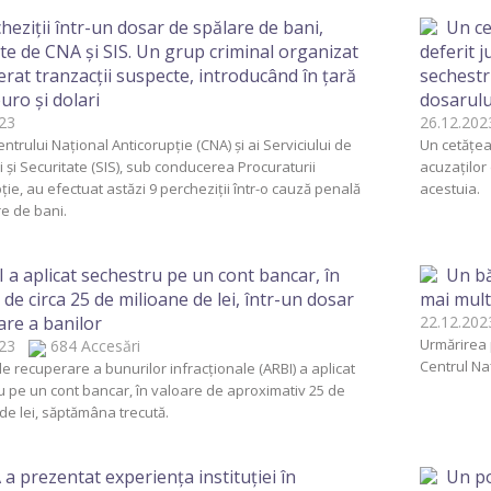
heziții într-un dosar de spălare de bani,
Un ce
te de CNA și SIS. Un grup criminal organizat
deferit j
perat tranzacții suspecte, introducând în țară
sechestr
uro și dolari
dosarulu
2023
26.12.2
Centrului Național Anticorupție (CNA) și ai Serviciului de
Un cetățea
i și Securitate (SIS), sub conducerea Procuraturii
acuzaților 
ţie, au efectuat astăzi 9 percheziții într-o cauză penală
acestuia.
e de bani.
 a aplicat sechestru pe un cont bancar, în
Un băr
 de circa 25 de milioane de lei, într-un dosar
mai mult
are a banilor
22.12.2
Urmărirea 
2023
684 Accesări
Centrul Na
e recuperare a bunurilor infracționale (ARBI) a aplicat
 pe un cont bancar, în valoare de aproximativ 25 de
de lei, săptămâna trecută.
a prezentat experiența instituției în
Un po