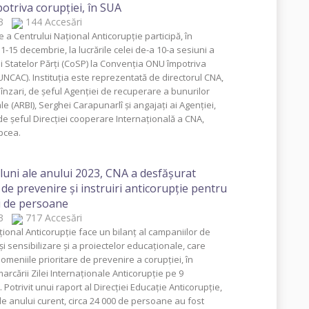
triva corupţiei, în SUA
023
144 Accesări
 a Centrului Național Anticorupție participă, în
-15 decembrie, la lucrările celei de-a 10-a sesiuni a
i Statelor Părţi (CoSP) la Convenţia ONU împotriva
UNCAC). Instituția este reprezentată de directorul CNA,
înzari, de șeful Agenției de recuperare a bunurilor
le (ARBI), Serghei Carapunarlî și angajați ai Agenției,
de șeful Direcției cooperare Internațională a CNA,
pcea.
 luni ale anului 2023, CNA a desfășurat
i de prevenire și instruiri anticorupție pentru
i de persoane
023
717 Accesări
țional Anticorupție face un bilanț al campaniilor de
i sensibilizare și a proiectelor educaționale, care
domeniile prioritare de prevenire a corupției, în
arcării Zilei Internaționale Anticorupție pe 9
Potrivit unui raport al Direcției Educație Anticorupție,
ale anului curent, circa 24 000 de persoane au fost