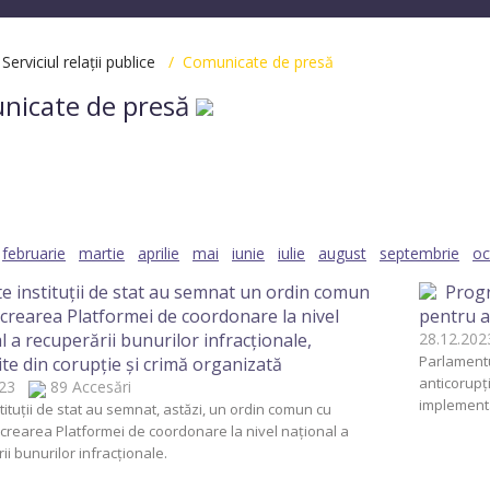
/
Serviciul relații publice
/ Comunicate de presă
nicate de presă
2025
2024
2023
2022
2021
2020
20
2012
2003
februarie
martie
aprilie
mai
iunie
iulie
august
septembrie
oc
e instituții de stat au semnat un ordin comun
Progr
 crearea Platformei de coordonare la nivel
pentru a
l a recuperării bunurilor infracționale,
28.12.2
Parlamentu
te din corupție și crimă organizată
anticorupți
2023
89 Accesări
implement
tituții de stat au semnat, astăzi, un ordin comun cu
a crearea Platformei de coordonare la nivel național a
ii bunurilor infracționale.