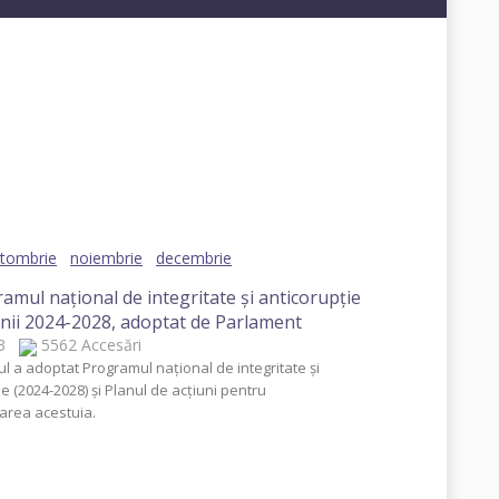
19
2018
2017
2016
2015
2014
tombrie
noiembrie
decembrie
amul național de integritate și anticorupție
nii 2024-2028, adoptat de Parlament
023
5562 Accesări
l a adoptat Programul național de integritate și
e (2024-2028) și Planul de acțiuni pentru
area acestuia.