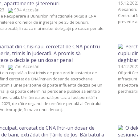
, apartamente și terenuri
15.12.2
Alexandru 
2023
994 Accesări
Centrului 
e Recuperare a Bunurilor Infracționale (ARBI) a CNA
prevede ac
miterea ordinelor de înghețare pe 35 de bunuri,
 trecută, în baza mai multor delegații pe cauze penale.
ărbat din Chișinău, cercetat de CNA pentru
Perch
erie, trimis în judecată. A promis să
cuplu di
țeze o decizie pe un dosar penal
deghizar
2023
756 Accesări
14.12.2
 din capitală a fost trimis de procurori în instanța de
Ofițerii Ce
fiind cercetat de CNA într-un dosar de escrocherie.
infracțiuni
 promis unei persoane că poate influența decizia pe un
Inspectorat
nal și că poate determina persoane publice să emită o
percheziți
favorabilă. Urmărirea penală pe caz a fost pornită în
 2023, de către organul de urmărire penală al Centrului
Anticorupție, în baza unui denunț.
nculpat, cercetat de CNA într-un dosar de
O del
 de bani, extrădat din Țările de Jos. Bărbatul a
sesiune 