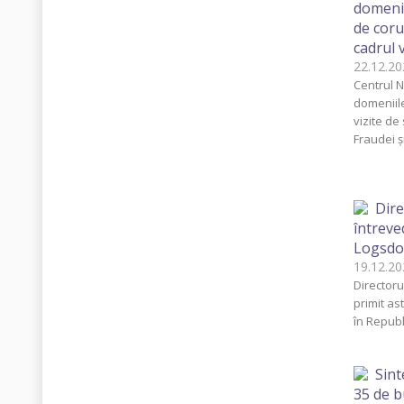
domenii
de corup
cadrul 
22.12.
Centrul N
domeniile
vizite de
Fraudei ș
Dire
întreve
Logsd
19.12.
Directoru
primit as
în Repub
Sint
35 de b