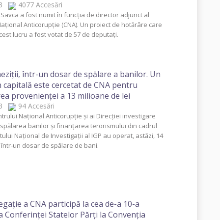
023
4077 Accesări
Savca a fost numit în funcția de director adjunct al
Național Anticorupție (CNA). Un proiect de hotărâre care
est lucru a fost votat de 57 de deputați.
eziții, într-un dosar de spălare a banilor. Un
n capitală este cercetat de CNA pentru
ea provenienței a 13 milioane de lei
023
94 Accesări
ntrului Național Anticorupție și ai Direcției investigare
 spălarea banilor și finanțarea terorismului din cadrul
ului Național de Investigații al IGP au operat, astăzi, 14
i într-un dosar de spălare de bani.
egație a CNA participă la cea de-a 10-a
a Conferinţei Statelor Părţi la Convenţia