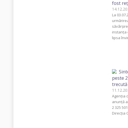
fost re
14.12.
La 03.07.
urmărirea
săvârșire
instanța 
lipsa învi
Sint
peste 2
trecută
11.12.
Agenția d
anunță ap
2 325 501
Direcția 