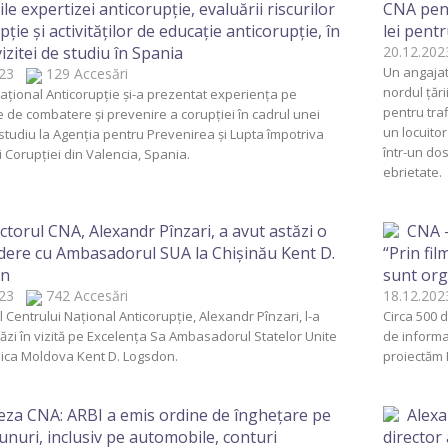
le expertizei anticorupție, evaluării riscurilor
CNA pentr
ție și activităților de educație anticorupție, în
lei pent
vizitei de studiu în Spania
20.12.2
Un angajat
2023
129 Accesări
nordul țări
ațional Anticorupție și-a prezentat experiența pe
pentru trafi
 de combatere și prevenire a corupției în cadrul unei
un locuito
 studiu la Agenția pentru Prevenirea și Lupta împotriva
într-un do
i Corupției din Valencia, Spania.
ebrietate.
ctorul CNA, Alexandr Pînzari, a avut astăzi o
CNA –
dere cu Ambasadorul SUA la Chișinău Kent D.
“Prin fil
on
sunt org
2023
742 Accesări
18.12.2
l Centrului Național Anticorupție, Alexandr Pînzari, l-a
Circa 500 
tăzi în vizită pe Excelența Sa Ambasadorul Statelor Unite
de informar
lica Moldova Kent D. Logsdon.
proiectăm 
eza CNA: ARBI a emis ordine de înghețare pe
Alexa
unuri, inclusiv pe automobile, conturi
director