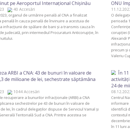
ținut pe Aeroportul Internațional Chișinău
ONU împo
2023
40 Accesări
11.12.2
2023, organul de urmărire penală al CNA a finalizat
O delegație
 penală în cauza penală de învinuire a acestuia de
perioada 11
a infracțiunii de spălare de bani și a transmis cauza în
Conferinţe
de judecată, prin intermediul Procuraturii Anticorupție, în
corupţiei (
nuitului.
Alexandr P
infracționa
precum și 
Valeriu Cu
eza ARBI a CNA: 43 de bunuri în valoare de
În 11
,3 de milioane de lei, sechestrate săptămâna
activităț
24 de mi
2023
1044 Accesări
08.12.2
e recuperare a bunurilor infracționale (ARBI) a CNA
Centrul Na
licarea sechestrelor pe 43 de bunuri în valoare de
informare ș
 de lei, în cadrul delegaților dispuse de Serviciul Vamal și
identifică 
Generală Teritorială Sud a CNA. Printre acestea se
contextul m
decembrie. 
în 11 luni 