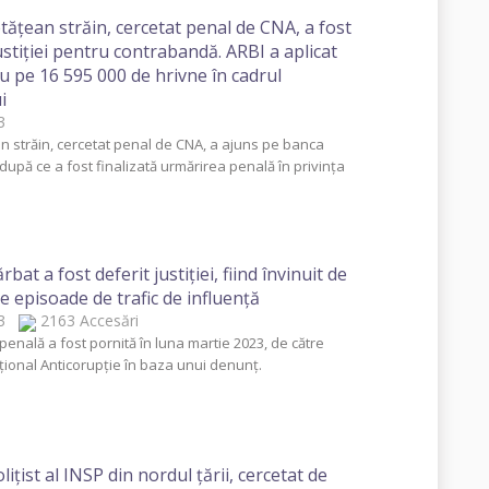
tățean străin, cercetat penal de CNA, a fost
ustiției pentru contrabandă. ARBI a aplicat
u pe 16 595 000 de hrivne în cadrul
i
023
n străin, cercetat penal de CNA, a ajuns pe banca
după ce a fost finalizată urmărirea penală în privința
bat a fost deferit justiției, fiind învinuit de
e episoade de trafic de influență
023
2163 Accesări
penală a fost pornită în luna martie 2023, de către
țional Anticorupție în baza unui denunț.
lițist al INSP din nordul țării, cercetat de