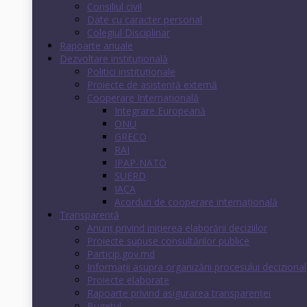
Consiliul civil
Date cu caracter personal
Colegiul Disciplinar
Rapoarte anuale
Dezvoltare instituţională
Politici instituţionale
Proiecte de asistenţă externă
Cooperare Internaţională
Integrare Europeană
ONU
GRECO
RAI
IPAP-NATO
SUERD
IACA
Acorduri de cooperare internaţională
Transparenţă
Anunț privind inițierea elaborării deciziilor
Proiecte supuse consultărilor publice
Particip.gov.md
Informații asupra organizării procesului decizional
Proiecte elaborate
Rapoarte privind asigurarea transparenţei
Bugetul