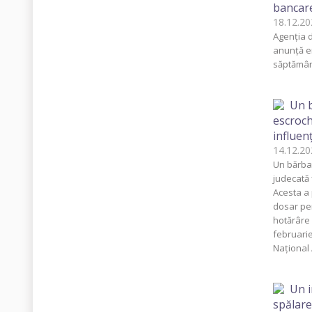
bancare
18.12.
Agenția d
anunță e
săptămâna
Un b
escroch
influen
14.12.
Un bărbat
judecată 
Acesta a
dosar pe
hotărâre 
februarie
Național 
Un i
spălare