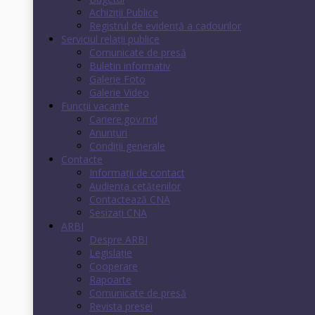
Achiziții Publice
Registrul de evidenţă a cadourilor
Serviciul relații publice
Comunicate de presă
Buletin informativ
Galerie Foto
Galerie Video
Funcții vacante
Cariere.gov.md
Anunţuri
Condiţii generale
Contacte
Informații de contact
Audienţa cetăţenilor
Contactează CNA
Sesizați CNA
ARBI
Despre ARBI
Legislație
Cooperare
Rapoarte
Comunicate de presă
Revista presei