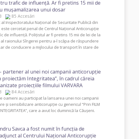
u trafic de influență. Ar fi pretins 15 mii de
ru mușamalizarea unui dosar
023
85 Accesări
 al Inspectoratului Național de Securitate Publică din
i este cercetat penal de Centrul Național Anticorupție
c de influență. Polițistul ar fi pretins 15 mii de lei de la
r al raionului Sîngerei pentru a-l scăpa de răspundere
sar de conducere a mijlocului de transport în stare de
 partener al unei noi campanii anticorupție
m proiectăm Integritatea”, în cadrul căreia
anizate proiecțiile filmului VARVARA
023
84 Accesări
de oameni au participat la lansarea unei noi campanii
e și sensibilizare anticorupție cu genericul “Prin FILM
INTEGRITATEA”, care a avut loc duminică la Căușeni.
ndru Savca a fost numit în funcția de
 adjunct al Centrului Național Anticorupție