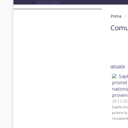
Galerie video
Prima
Comu
Toate
2013
ianuarie
Șapt
privind
naționa
proveni
29.12.
Șapte ins
privire l
recuperăr