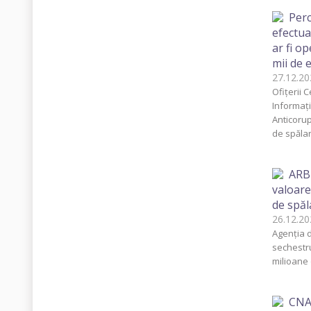
Perc
efectua
ar fi o
mii de e
27.12.
Ofițerii 
Informați
Anticorup
de spălar
ARBI
valoare
de spăl
26.12.
Agenția d
sechestru
milioane 
CNA 