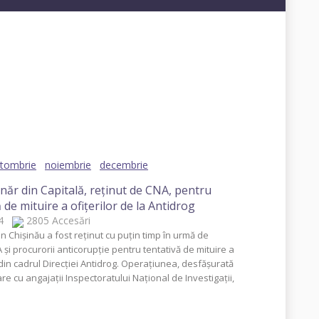
19
2018
2017
2016
2015
2014
tombrie
noiembrie
decembrie
năr din Capitală, reţinut de CNA, pentru
 de mituire a ofiţerilor de la Antidrog
014
2805 Accesări
n Chişinău a fost reţinut cu puţin timp în urmă de
A şi procurorii anticorupţie pentru tentativă de mituire a
r din cadrul Direcţiei Antidrog. Operaţiunea, desfăşurată
re cu angajaţii Inspectoratului Naţional de Investigaţii,