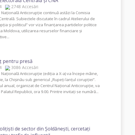
Electorală Centrală şi CNA
014
2748 Accesări
 Naţională Anticorupţie continuă astăzi la Comisia
Centrală. Subiectele discutate în cadrul Atelierului de
pţia şi politicul” vor viza finanţarea partidelor politice
ca Moldova, utilizarea resurselor financiare şi
ive...
ţ pentru presă
014
3086 Accesări
 Naţională Anticorupţie (ediţia a X-a) va începe mâine,
, la Chişinău sub genericul „Rupeţi lanţul corupţiei”.
l anual, organizat de Centrul Naţional Anticorupţie, va
 Palatul Republicii, ora 9.00. Printre invitaţi se numără...
oliţişti de sector din Şoldăneşti, cercetaţi