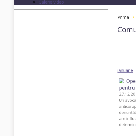
Galerie video
Prima
Comu
Toate
2013
ianuarie
Oper
pentru 
27.12.
Un avocat
anticorup
denunţăto
are influ
determina