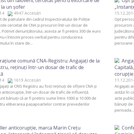
ţist din Ialoveni, cercetat pentru extorcare de
Opt p
 la un şofer
„Instanţ
2014
4947 Accesări
15.12.2
st de patrulare din cadrul Inspectoratului de Poliţie
Opt persoa
este cercetat de CNA şi procurori într-un dosar de
procurorii 
 Potrivit denunţătorului, acesta ar fi pretins 300 de euro
Judecători
 nu-i întocmi proces-verbal pentru conducerea
pentru dife
mului în stare de...
persoane a
aţiune comună CNA-Registru: Angajaţi de la
Angaj
tru, reţinuţi într-un dosar de trafic de
Capitală
ţă
corupţie 
2014
1619 Accesări
11.12.2
ajaţi ai CRIS Registru au fost reţinuţi de ofiţerii CNA şi
Angajaţi ai
i anticorupţie, într-un dosar de trafic de influenţă.
astăzi în c
unt bănuiţi că ar fi pretins sume între 1000 şi 10 000 de
acte public
tru eliberarea paşapoartelor contrar prevederilor
bănuiţi de
perioada...
ller anticorupţie, marca Marin Creţu
Confe