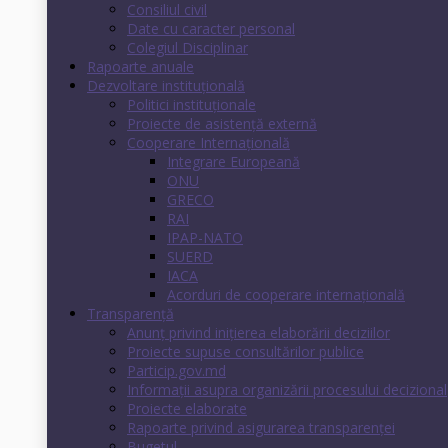
Consiliul civil
Date cu caracter personal
Colegiul Disciplinar
Rapoarte anuale
Dezvoltare instituţională
Politici instituţionale
Proiecte de asistenţă externă
Cooperare Internaţională
Integrare Europeană
ONU
GRECO
RAI
IPAP-NATO
SUERD
IACA
Acorduri de cooperare internaţională
Transparenţă
Anunț privind inițierea elaborării deciziilor
Proiecte supuse consultărilor publice
Particip.gov.md
Informații asupra organizării procesului decizional
Proiecte elaborate
Rapoarte privind asigurarea transparenţei
Bugetul