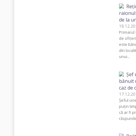
Reţi
raionul
de la u
18.12.
Primarul 
de ofiţer
este bănu
din locali
unui...
Şef 
bănuit 
caz de
17.12.
Şeful unei
puţin tim
că ar fi 
răspunder