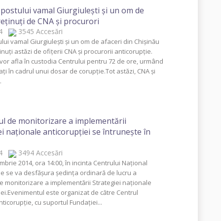
 postului vamal Giurgiuleşti şi un om de
reţinuţi de CNA şi procurori
014
3545 Accesări
lui vamal Giurgiuleşti şi un om de afaceri din Chişinău
inuţi astăzi de ofiţerii CNA şi procurorii anticorupţie.
 vor afla în custodia Centrului pentru 72 de ore, urmând
aţi în cadrul unui dosar de corupţie.Tot astăzi, CNA şi
.
l de monitorizare a implementării
ei naţionale anticorupţiei se întruneşte în
014
3494 Accesări
brie 2014, ora 14:00, în incinta Centrului Naţional
ie se va desfăşura şedinţa ordinară de lucru a
e monitorizare a implementării Strategiei naţionale
iei.Evenimentul este organizat de către Centrul
ticorupţie, cu suportul Fundaţiei...