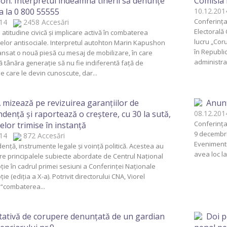
n. Interpretul îndeamnă tinerii să denunţe
Comisia 
a la 0 800 55555
10.12.2
Conferinţa
2014
2458 Accesări
Electorală 
atitudine civică şi implicare activă în combaterea
lucru „Coru
lor antisociale. Interpretul autohton Marin Kapushon
în Republi
ansat o nouă piesă cu mesaj de mobilizare, în care
administrat
tânăra generaţie să nu fie indiferentă faţă de
ile care le devin cunoscute, dar...
mizează pe revizuirea garanţiilor de
Anun
denţă şi raportează o creştere, cu 30 la sută,
08.12.2
Conferinţa
elor trimise în instanţă
9 decembrie
2014
872 Accesări
Evenimentu
nţă, instrumente legale şi voinţă politică. Acestea au
avea loc la
tre principalele subiecte abordate de Centrul Naţional
ţie în cadrul primei sesiuni a Conferinţei Naţionale
ie (ediţia a X-a). Potrivit directorului CNA, Viorel
 “combaterea...
ativă de corupere denunţată de un gardian
Doi p