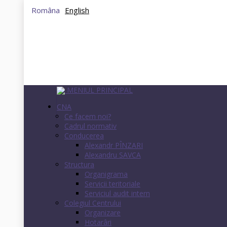
Româna
English
MENIUL PRINCIPAL
CNA
Ce facem noi?
Cadrul normativ
Conducerea
Alexandr PÎNZARI
Alexandru SAVCA
Structura
Organigrama
Servicii teritoriale
Serviciul audit intern
Colegiul Centrului
Organizare
Hotarâri