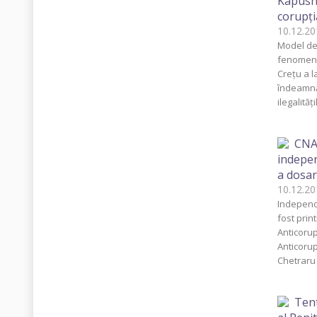
Kapusho
corupţi
10.12.
Model de 
fenomene
Creţu a l
îndeamnă 
ilegalităţ
CNA 
indepen
a dosar
10.12.
Independe
fost prin
Anticorup
Anticorupţ
Chetraru
Tent