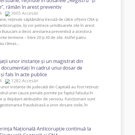
ersoane, reţinute în dosarele „Registru” şi
e”, rămân în arest preventiv
014
3005 Accesări
ne, reţinute săptămâna trecută de către ofiţerii CNA şi
anticorupţie, îşi vor petrece următoarele zile în arest.
a Buiucani a decis arestarea preventivă a acestora
rite termene – între 20 şi 30 de zile. Astfel patru
u rămas...
aţii unor instanţe şi un magistrat din
, documentaţi în cadrul unui dosar de
şi fals în acte publice
014
1282 Accesări
 unor instanţe de judecată din Capitală au fost reţinuţi
adrul unei cauze penale pornite pe faptul falsului în
e şi depăşirii atribuţiilor de serviciu. Funcţionarii sunt
 gestionarea frauduloasă a unor dosare civile, în
rinţa Naţională Anticorupţie continuă la