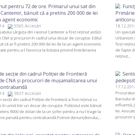
nut pentru 72 de ore. Primarul unui sat din
Funcţ
 Cantemir, bănuit că a pretins 200 000 de lei
Primăriei
n agent economic
anticoru
2014
5565 Accesări
18.12.2
satului Lărguţa din raionul Cantemir a fost reţinut astăzi
Un speciali
ii CNA şi procurori în cadrul unui dosar de corupţie. Edilul
Urbanism şi
it că ar fi pretins 200 000 de lei de la un agent economic
fost reţinu
tate pentru a-l favoriza la licitaţia privind înstrăinarea
de fapte d
reţinut...
de secţie din cadrul Poliţiei de Frontieră
Senti
de CNA şi procurori de muşamalizarea unui
pedepsit
 contrabandă
17.12.2
Procuratu
2014
3837 Accesări
Baroului de
 secţii din cadrul Poliţiei de Frontieră a fost reţinut cu
influenţă,
p în urmă într-un dosar de corupţie. Poliţistul este bănuit
lei. Avocat
pretins 9000 de dolari de la un şofer pentru a nu-l trage la
procurori şi
e penală pentru contrabandă.Potrivit denunţătorului,...