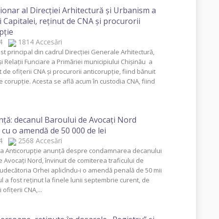
ionar al Direcţiei Arhitectură şi Urbanism a
 Capitalei, reţinut de CNA şi procurorii
pţie
014
1814 Accesări
st principal din cadrul Direcţiei Generale Arhitectură,
 Relaţii Funciare a Primăriei municipiului Chişinău a
t de ofiţerii CNA şi procurorii anticorupţie, fiind bănuit
e corupţie. Acesta se află acum în custodia CNA, fiind
nţă: decanul Baroului de Avocaţi Nord
 cu o amendă de 50 000 de lei
014
2568 Accesări
ra Anticorupţie anunţă despre condamnarea decanului
 Avocaţi Nord, învinuit de comiterea traficului de
 Judecătoria Orhei aplicîndu-i o amendă penală de 50 mii
ul a fost reţinut la finele lunii septembrie curent, de
 ofiţerii CNA,...