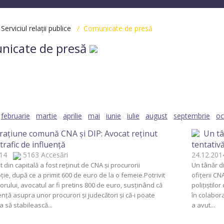
/
Serviciul relații publice
/ Comunicate de presă
nicate de presă
2025
2024
2023
2022
2021
2020
20
2012
2003
februarie
martie
aprilie
mai
iunie
iulie
august
septembrie
oc
aţiune comună CNA şi DIP: Avocat reţinut
Un tâ
trafic de influenţă
tentativă
2014
5163 Accesări
24.12.2
 din capitală a fost reţinut de CNA şi procurorii
Un tânăr di
ţie, după ce a primit 600 de euro de la o femeie.Potrivit
ofiţerii CN
rului, avocatul ar fi pretins 800 de euro, susţinând că
poliţiştilo
enţă asupra unor procurori şi judecători şi că-i poate
în colabora
 să stabilească...
a avut...