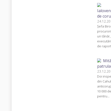
Ialoven
de coru
24.12.
Şefa Biro
procurori
un tânăr
executări
de raport
Mită
patrula
23.12.
Doi inspe
din Cahul
anticorupţ
10 000 de
pentru...