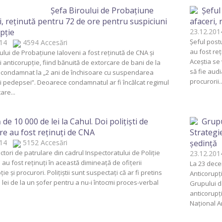
Şefa Biroului de Probaţiune
Şeful
i, reţinută pentru 72 de ore pentru suspiciuni
afaceri, 
pţie
23.12.2
Şeful postu
2014
4594 Accesări
au fost reţ
ului de Probaţiune Ialoveni a fost reţinută de CNA şi
Aceştia se
i anticorupţie, fiind bănuită de extorcare de bani de la
să fie audi
, condamnat la „2 ani de închisoare cu suspendarea
procurorii..
i pedepsei”. Deoarece condamnatul ar fi încălcat regimul
are...
 de 10 000 de lei la Cahul. Doi poliţişti de
Grupu
re au fost reţinuţi de CNA
Strategi
2014
5152 Accesări
şedinţă
ctori de patrulare din cadrul Inspectoratului de Poliţie
23.12.2
 au fost reţinuţi în această dimineaţă de ofiţerii
La 23 decem
ie şi procurori. Poliţiştii sunt suspectaţi că ar fi pretins
Anticorupţ
 lei de la un şofer pentru a nu-i întocmi proces-verbal
Grupului d
anticorupţ
Naţional An