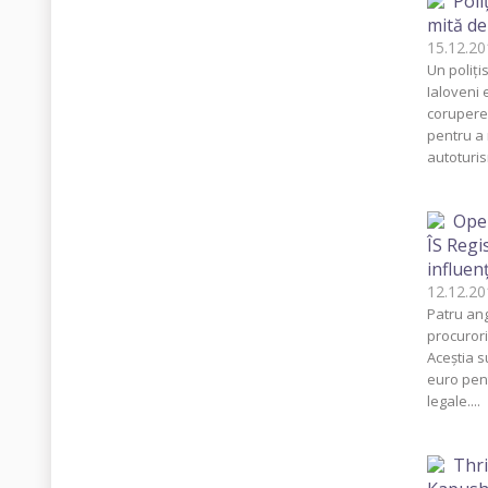
Poli
mită de
15.12.
Un poliţi
Ialoveni 
corupere.
pentru a
autoturis
Oper
ÎS Regis
influen
12.12.
Patru ang
procurori
Aceştia s
euro pen
legale....
Thri