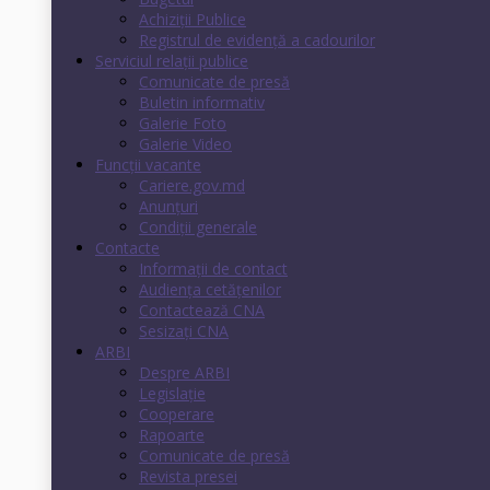
Achiziții Publice
Registrul de evidenţă a cadourilor
Serviciul relații publice
Comunicate de presă
Buletin informativ
Galerie Foto
Galerie Video
Funcții vacante
Cariere.gov.md
Anunţuri
Condiţii generale
Contacte
Informații de contact
Audienţa cetăţenilor
Contactează CNA
Sesizați CNA
ARBI
Despre ARBI
Legislație
Cooperare
Rapoarte
Comunicate de presă
Revista presei