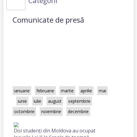
Categorii
Comunicate de presă
Toate
2025
2024
2023
2022
2021
2020
2019
2018
2017
2016
2015
2014
2013
2012
2003
ianuarie
februarie
martie
aprilie
mai
iunie
iulie
august
septembrie
octombrie
noiembrie
decembrie
Doi studenţi din Moldova au ocupat