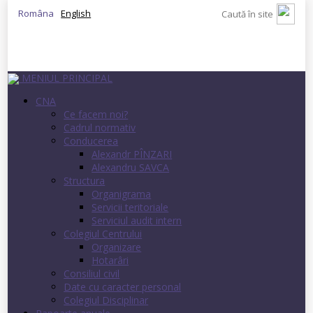
Româna
English
MENIUL PRINCIPAL
CNA
Ce facem noi?
Cadrul normativ
Conducerea
Alexandr PÎNZARI
Alexandru SAVCA
Structura
Organigrama
Servicii teritoriale
Serviciul audit intern
Colegiul Centrului
Organizare
Hotarâri
Consiliul civil
Date cu caracter personal
Colegiul Disciplinar