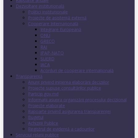
Rapoarte anuale
Dezvoltare instituţională
Politici instituţionale
Proiecte de asistenţă externă
Cooperare Internaţională
Integrare Europeană
ONU
GRECO
RAI
IPAP-NATO
SUERD
IACA
Acorduri de cooperare internaţională
Transparenţă
Anunț privind inițierea elaborării deciziilor
Proiecte supuse consultărilor publice
Particip.gov.md
Informații asupra organizării procesului decizional
Proiecte elaborate
Rapoarte privind asigurarea transparenţei
Bugetul
Achiziții Publice
Registrul de evidenţă a cadourilor
Serviciul relații publice