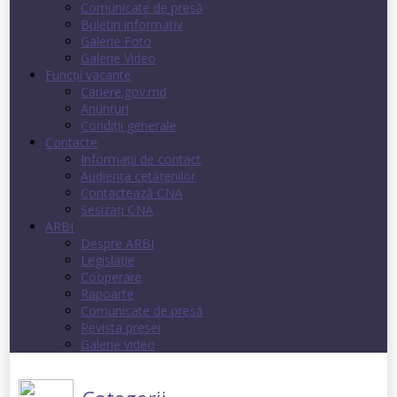
Comunicate de presă
Buletin informativ
Galerie Foto
Galerie Video
Funcții vacante
Cariere.gov.md
Anunţuri
Condiţii generale
Contacte
Informații de contact
Audienţa cetăţenilor
Contactează CNA
Sesizați CNA
ARBI
Despre ARBI
Legislație
Cooperare
Rapoarte
Comunicate de presă
Revista presei
Galerie video