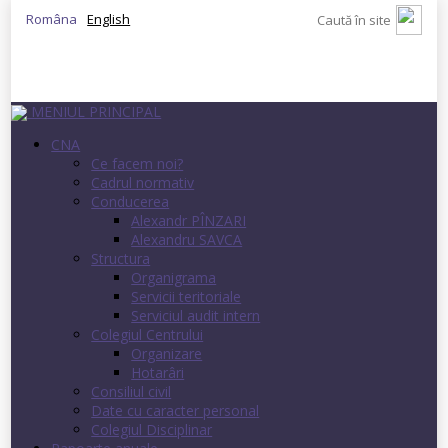
Româna
English
MENIUL PRINCIPAL
CNA
Ce facem noi?
Cadrul normativ
Conducerea
Alexandr PÎNZARI
Alexandru SAVCA
Structura
Organigrama
Servicii teritoriale
Serviciul audit intern
Colegiul Centrului
Organizare
Hotarâri
Consiliul civil
Date cu caracter personal
Colegiul Disciplinar