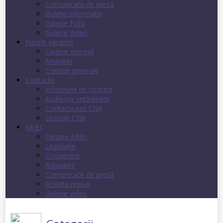
Comunicate de presă
Buletin informativ
Galerie Foto
Galerie Video
Funcții vacante
Cariere.gov.md
Anunţuri
Condiţii generale
Contacte
Informații de contact
Audienţa cetăţenilor
Contactează CNA
Sesizați CNA
ARBI
Despre ARBI
Legislație
Cooperare
Rapoarte
Comunicate de presă
Revista presei
Galerie video