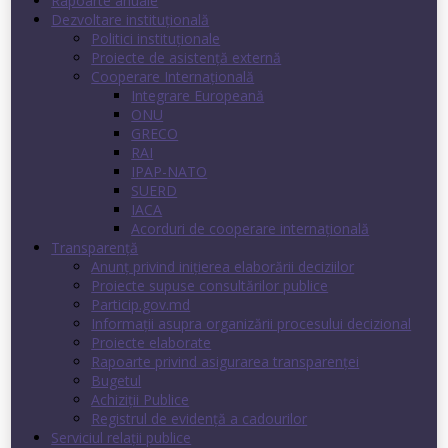
Rapoarte anuale
Dezvoltare instituţională
Politici instituţionale
Proiecte de asistenţă externă
Cooperare Internaţională
Integrare Europeană
ONU
GRECO
RAI
IPAP-NATO
SUERD
IACA
Acorduri de cooperare internaţională
Transparenţă
Anunț privind inițierea elaborării deciziilor
Proiecte supuse consultărilor publice
Particip.gov.md
Informații asupra organizării procesului decizional
Proiecte elaborate
Rapoarte privind asigurarea transparenţei
Bugetul
Achiziții Publice
Registrul de evidenţă a cadourilor
Serviciul relații publice