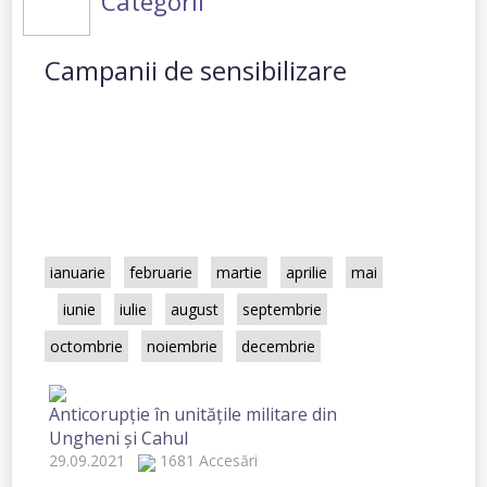
Categorii
Campanii de sensibilizare
Toate
2021
2020
2019
2018
2017
2016
2015
2014
ianuarie
februarie
martie
aprilie
mai
iunie
iulie
august
septembrie
octombrie
noiembrie
decembrie
Anticorupție în unitățile militare din
Ungheni și Cahul
29.09.2021
1681 Accesări