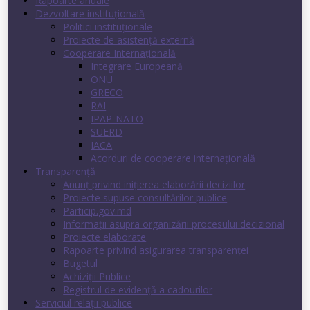
Rapoarte anuale
Dezvoltare instituţională
Politici instituţionale
Proiecte de asistenţă externă
Cooperare Internaţională
Integrare Europeană
ONU
GRECO
RAI
IPAP-NATO
SUERD
IACA
Acorduri de cooperare internaţională
Transparenţă
Anunț privind inițierea elaborării deciziilor
Proiecte supuse consultărilor publice
Particip.gov.md
Informații asupra organizării procesului decizional
Proiecte elaborate
Rapoarte privind asigurarea transparenţei
Bugetul
Achiziții Publice
Registrul de evidenţă a cadourilor
Serviciul relații publice