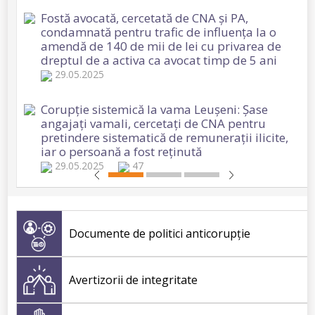
Fostă avocată, cercetată de CNA și PA,
condamnată pentru trafic de influența la o
amendă de 140 de mii de lei cu privarea de
dreptul de a activa ca avocat timp de 5 ani
29.05.2025
Corupție sistemică la vama Leușeni: Șase
angajați vamali, cercetați de CNA pentru
pretindere sistematică de remunerații ilicite,
iar o persoană a fost reținută
29.05.2025
47
Doi funcționari din cadrul IP Drochia, reținuți
de CNA și procurorii mun. Bălți în dosare de
corupție sistemică
Documente de politici anticorupţie
28.05.2025
68
Avertizorii de integritate
Un avocat din Edineț, cercetat de CNA și PA
pentru trafic de influență, a fost condamnat la