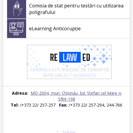
26.05.2025
102
Comisia de stat pentru testări cu utilizarea
Peste 1800 de persoane instruite de CNA în
poligrafului
cadrul activităților anticorupție desfășurate în
această săptămână
eLearning Anticorupție
23.05.2025
44
Adresa:
MD-2004, mun. Chișinău, bd. Ştefan cel Mare şi
Sfînt 198
Tel:
/+373 22/ 257-257
Fax:
/+373 22/ 257-294, 244-766
© 2026 Centrul Național Anticorupție. Toate drepturile rezervate
E-mail:
secretariat@cna.md
:
Soluție