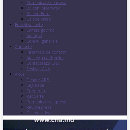
Comunicate de presă
Buletin informativ
Galerie Foto
Galerie Video
Funcții vacante
Cariere.gov.md
Anunţuri
Condiţii generale
Contacte
Informații de contact
Audienţa cetăţenilor
Contactează CNA
Sesizați CNA
ARBI
Despre ARBI
Legislație
Cooperare
Rapoarte
Comunicate de presă
Revista presei
Galerie video