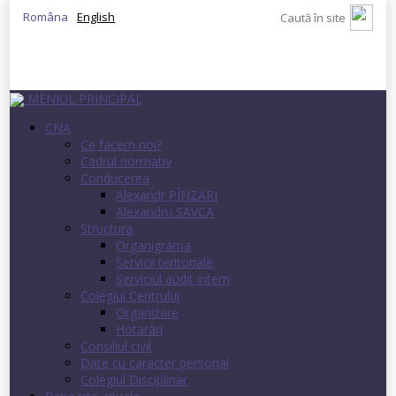
Româna
English
MENIUL PRINCIPAL
CNA
Ce facem noi?
Cadrul normativ
Conducerea
Alexandr PÎNZARI
Alexandru SAVCA
Structura
Organigrama
Servicii teritoriale
Serviciul audit intern
Colegiul Centrului
Organizare
Hotarâri
Consiliul civil
Date cu caracter personal
Colegiul Disciplinar